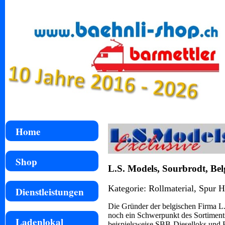
Home
Shop
L.S. Models, Sourbrodt, Bel
Kategorie: Rollmaterial, Spur 
Dienstleistungen
Die Gründer der belgischen Firma L.
noch ein Schwerpunkt des Sortiments 
Ladenlokal
beispielsweise SBB-Dieselloks und