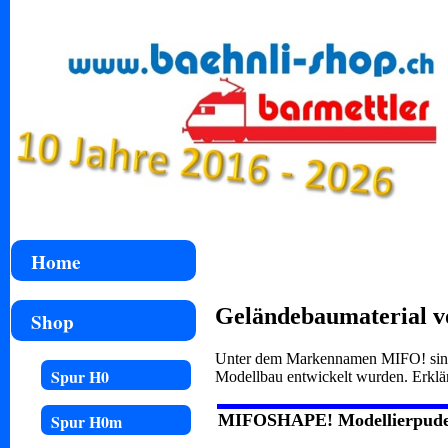
Home
Geländebaumaterial v
Shop
Unter dem Markennamen MIFO! sind n
Spur H0
Modellbau entwickelt wurden. Erkl
MIFOSHAPE! Modellierpud
Spur H0m