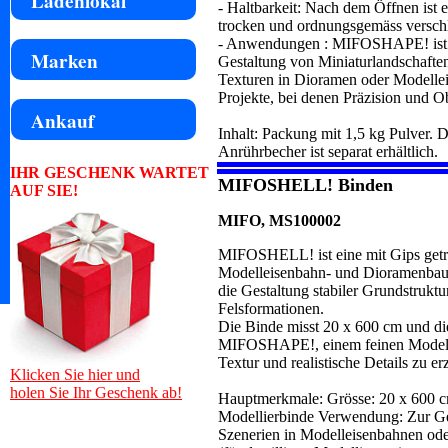
Ladenlokal
- Haltbarkeit: Nach dem Öffnen ist 
trocken und ordnungsgemäss verschl
- Anwendungen : MIFOSHAPE! ist äus
Marken
Gestaltung von Miniaturlandschaften 
Texturen in Dioramen oder Modellei
Projekte, bei denen Präzision und Ob
Ankauf
Inhalt: Packung mit 1,5 kg Pulver. D
Anrührbecher ist separat erhältlich.
IHR GESCHENK WARTET
MIFOSHELL! Binden
AUF SIE!
MIFO, MS100002
MIFOSHELL! ist eine mit Gips geträn
Modelleisenbahn- und Dioramenbauer 
die Gestaltung stabiler Grundstruk
Felsformationen.
Die Binde misst 20 x 600 cm und die
MIFOSHAPE!, einem feinen Modelli
Textur und realistische Details zu e
Klicken Sie hier und
holen Sie Ihr Geschenk ab!
Hauptmerkmale: Grösse: 20 x 600 cm
Modellierbinde Verwendung: Zur Ge
Szenerien in Modelleisenbahnen 