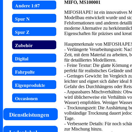
MIFO, MS100001
Andere 1:87
MIFOSHAPE! ist ein innovatives Mode
Modellbau entwickelt wurde und sich
Spur N
Felsformationen und anderen detailli
moderne Alternative zu herkömmlich
Spur Z
Eigenschaften für präzises und kreat
Hauptmerkmale von MIFOSHAPE!
Zubehör
- Verlängerte Verarbeitungszeit: N
Zeit, mit dem Material zu arbeiten, 
Digital
für detailliertes Modellieren.
- Feine Textur: Die glatte Körnung e
perfekt für realistisches Gelände u
Fahrpulte
- Geringes Gewicht: Im Vergleich
leichter und eignet sich daher ideal 
Eigenprodukte
Gefahr des Durchhängens oder Reiss
- Anpassbares Mischverhältnis: Obw
wird üblicherweise ein Verhältnis 
Occasionen
Wasser) empfohlen. Weniger Wasser
- Trocknungszeit: Die Aushärtung be
vollständige Trocknung dauert jedo
Dienstleistungen
Tage.
- Verbesserte Details: Für noch schä
zur Mischung hinzu.