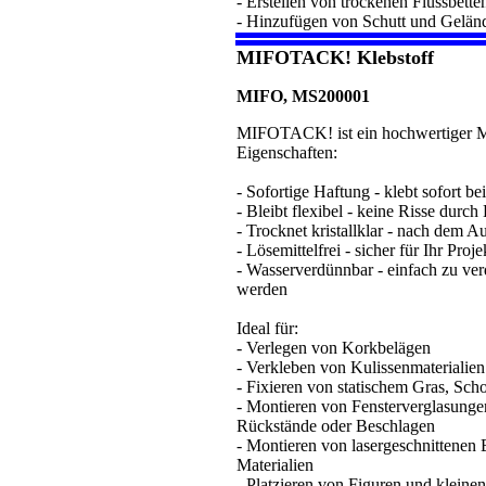
- Erstellen von trockenen Flussbette
- Hinzufügen von Schutt und Geländ
MIFOTACK! Klebstoff
MIFO, MS200001
MIFOTACK! ist ein hochwertiger Mo
Eigenschaften:
- Sofortige Haftung - klebt sofort be
- Bleibt flexibel - keine Risse du
- Trocknet kristallklar - nach dem A
- Lösemittelfrei - sicher für Ihr Proj
- Wasserverdünnbar - einfach zu ve
werden
Ideal für:
- Verlegen von Korkbelägen
- Verkleben von Kulissenmaterialien
- Fixieren von statischem Gras, Scho
- Montieren von Fensterverglasung
Rückstände oder Beschlagen
- Montieren von lasergeschnittenen
Materialien
- Platzieren von Figuren und kleinen