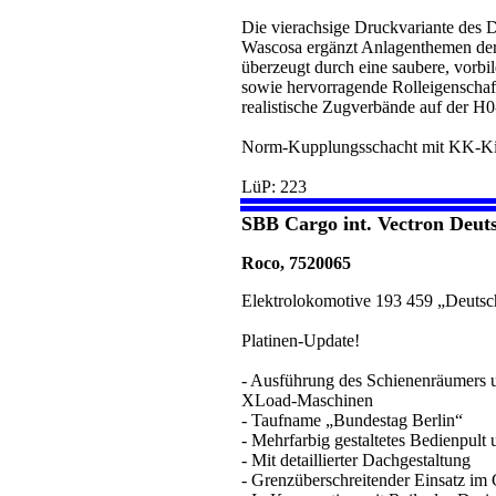
Die vierachsige Druckvariante des 
Wascosa ergänzt Anlagenthemen de
überzeugt durch eine saubere, vorb
sowie hervorragende Rolleigenschaft
realistische Zugverbände auf der H
Norm-Kupplungsschacht mit KK-Ki
LüP: 223
SBB Cargo int. Vectron Deut
Roco, 7520065
Elektrolokomotive 193 459 „Deutsch
Platinen-Update!
- Ausführung des Schienenräumers u
XLoad-Maschinen
- Taufname „Bundestag Berlin“
- Mehrfarbig gestaltetes Bedienpul
- Mit detaillierter Dachgestaltung
- Grenzüberschreitender Einsatz im