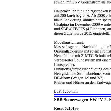
sowohl mit 3 kV Gleichstrom als a
Hauptsächlich für Gebirgsstrecken k
auf 200 km/h begrenzt. Ab 2008 erh
blaue Lackierung, ähnlich den spä
Cisalpino im Dezember 2009 wurde di
und SBB-CFF-FFS (4 Einheiten) aufg
dieser Züge wurde 2015 eingestellt.
Modellausführung:
Massstabsgetreue Nachbildung der E
Originallackierung mit rotem Frontst
Neue Platine mit 21MTC-Schnittste
Verbessertes Soundsystem mit eine
Lautsprecher.
Funktionsgetreue Nachbildung des d
Neu gestaltete Stromabnehmer vom 
DB-Norm (Wagen 1/9 und 3/7).
Pfeifen und Hörner an den Endwagen
LüP: 1200 mm
SBB Steuerwagen EW IV 2. K
Roco, 6210199