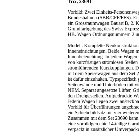
Trix, 23691
Vorbild: Zwei Einheits-Personenwa
Bundesbahnen (SBB/CFF/FFS). Ein
ein Grossraumwagen Bauart B, 2. Kl
Grundfarbgebung des Swiss Expres
HB. Wagen-Ordnungsnummern 2 und 
Modell: Komplette Neukonstruktion
Inneneinrichtungen. Beide Wagen m
Innenbeleuchtung. In jedem Wagen i
von kurzfristigen stromlosen Stellen
stromführenden Kurzkupplungen. Di
mit dem Speisewagen aus dem Set 2
ist dafür einzuhalten. Typspezifisch
Seitenwände und Unterböden mit vie
NEM. Separat angesetzte Lüfter, Grif
den Drehgestellen. Aufgedruckte 
Jedem Wagen liegen zwei ansteckbar
Vorbild für Überführungen angebra
ein Schiebebildsatz mit vier weite
Zusammen mit dem Set 23690 kann 
eine vorbildgerechte 14-teilige Garn
verpackt in zusätzlicher Umverpack