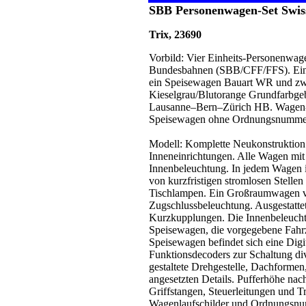
SBB Personenwagen-Set Swiss
Trix, 23690
Vorbild: Vier Einheits-Personenwa
Bundesbahnen (SBB/CFF/FFS). Ein
ein Speisewagen Bauart WR und zw
Kieselgrau/Blutorange Grundfarbge
Lausanne–Bern–Zürich HB. Wagen-
Speisewagen ohne Ordnungsnummer.
Modell: Komplette Neukonstruktion
Inneneinrichtungen. Alle Wagen mit
Innenbeleuchtung. In jedem Wagen i
von kurzfristigen stromlosen Stelle
Tischlampen. Ein Großraumwagen ve
Zugschlussbeleuchtung. Ausgestatte
Kurzkupplungen. Die Innenbeleucht
Speisewagen, die vorgegebene Fahrze
Speisewagen befindet sich eine Digit
Funktionsdecoders zur Schaltung div
gestaltete Drehgestelle, Dachforme
angesetzten Details. Pufferhöhe nac
Griffstangen, Steuerleitungen und T
Wagenlaufschilder und Ordnungsnu