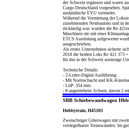
der Schweiz ergänzen und waren au
Cargo Deutschland vorgesehen. Spä
ausländische EVU vermietet.
Während die Vermietung der Lokomo
zunehmenden Neubauloks und in de
rückläufig war, wurden die Re 421er
Maschinen nie mit einer Klimaanlag
ETCS Ausrüstung aufgewertet wurde
ausgeschrieben.
Als erstes Unternehmen sicherte si
2018 die beiden Loks Re 421 373 + 
für das in der Schweiz ansässige Un
Technische Details:
- 2-Leiter-Digital Ausführung
- Mit Normschacht und KK-Kinemati
- LüP: 354 mm.
- 8 angetriebene Achsen, davon 2 mit
SBB Schiebewandwagen Hbbill
Hobbytrain, H45103
Zweiachsiger Güterwagen mit zwei
verriegelbaren Trennwänden. Im geö