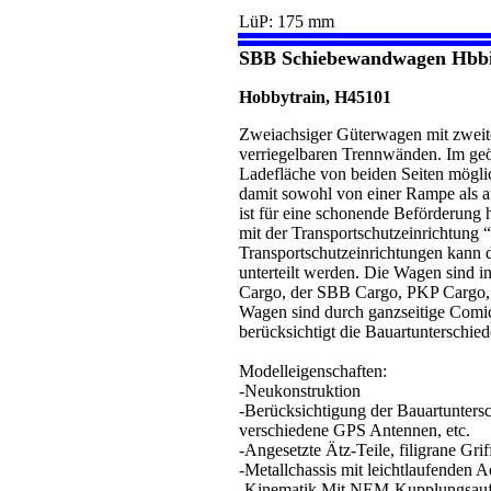
LüP: 175 mm
SBB Schiebewandwagen Hbbi
Hobbytrain, H45101
Zweiachsiger Güterwagen mit zwei
verriegelbaren Trennwänden. Im geö
Ladefläche von beiden Seiten möglic
damit sowohl von einer Rampe als 
ist für eine schonende Beförderung 
mit der Transportschutzeinrichtung 
Transportschutzeinrichtungen kann
unterteilt werden. Die Wagen sind 
Cargo, der SBB Cargo, PKP Cargo,
Wagen sind durch ganzseitige Comic-
berücksichtigt die Bauartunterschi
Modelleigenschaften:
-Neukonstruktion
-Berücksichtigung der Bauartunter
verschiedene GPS Antennen, etc.
-Angesetzte Ätz-Teile, filigrane Grif
-Metallchassis mit leichtlaufenden 
-Kinematik Mit NEM-Kupplungsau