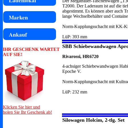
Ladenlokal
Der Megatrailer-Taschenwagen „T30
T2000. Der Laderaum ist auf die tie
abgestimmt. Es können aber auch Tra
Marken
lange Wechselbehälter und Containe
Norm-Kupplungsschacht mit KK-Ki
Ankauf
LüP: 393 mm
SBB Schiebewandwagen Apr
IHR GESCHENK WARTET
AUF SIE!
Rivarossi, HR6720
4-achsiger Schiebewandwagen Hab
Epoche V.
Norm-Kupplungsschacht mit Kuliss
LüP: 232 mm
Klicken Sie hier und
holen Sie Ihr Geschenk ab!
Silowagen Holcim, 2-tlg. Set