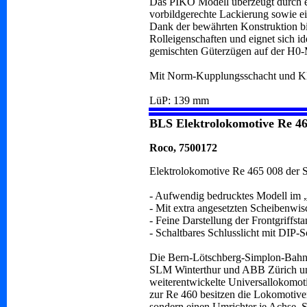
Das PIKO Modell überzeugt durch e
vorbildgerechte Lackierung sowie e
Dank der bewährten Konstruktion bi
Rolleigenschaften und eignet sich id
gemischten Güterzügen auf der H0-
Mit Norm-Kupplungsschacht und K
LüP: 139 mm
BLS Elektrolokomotive Re 4
Roco, 7500172
Elektrolokomotive Re 465 008 der 
- Aufwendig bedrucktes Modell im
- Mit extra angesetzten Scheibenwis
- Feine Darstellung der Frontgriffst
- Schaltbares Schlusslicht mit DIP-S
Die Bern-Lötschberg-Simplon-Bahn 
SLM Winterthur und ABB Zürich un
weiterentwickelte Universallokomot
zur Re 460 besitzen die Lokomotiven
sondern einen Umrichter je Achse. So