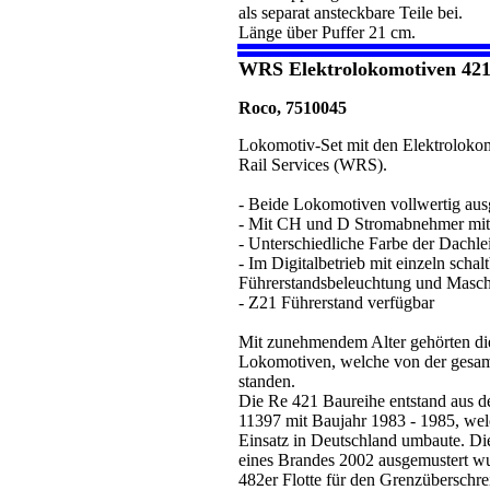
als separat ansteckbare Teile bei.
Länge über Puffer 21 cm.
WRS Elektrolokomotiven 421 3
Roco, 7510045
Lokomotiv-Set mit den Elektroloko
Rail Services (WRS).
- Beide Lokomotiven vollwertig ausg
- Mit CH und D Stromabnehmer mit 
- Unterschiedliche Farbe der Dachle
- Im Digitalbetrieb mit einzeln schal
Führerstandsbeleuchtung und Masc
- Z21 Führerstand verfügbar
Mit zunehmendem Alter gehörten die
Lokomotiven, welche von der gesamt
standen.
Die Re 421 Baureihe entstand aus der
11397 mit Baujahr 1983 - 1985, we
Einsatz in Deutschland umbaute. D
eines Brandes 2002 ausgemustert wur
482er Flotte für den Grenzüberschr