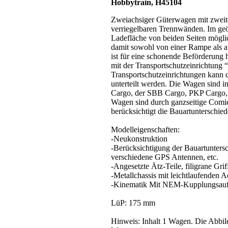
Hobbytrain, H45104
Zweiachsiger Güterwagen mit zwei
verriegelbaren Trennwänden. Im geö
Ladefläche von beiden Seiten möglic
damit sowohl von einer Rampe als 
ist für eine schonende Beförderung 
mit der Transportschutzeinrichtung 
Transportschutzeinrichtungen kann
unterteilt werden. Die Wagen sind 
Cargo, der SBB Cargo, PKP Cargo,
Wagen sind durch ganzseitige Comic-
berücksichtigt die Bauartunterschi
Modelleigenschaften:
-Neukonstruktion
-Berücksichtigung der Bauartunter
verschiedene GPS Antennen, etc.
-Angesetzte Ätz-Teile, filigrane Grif
-Metallchassis mit leichtlaufenden 
-Kinematik Mit NEM-Kupplungsau
LüP: 175 mm
Hinweis: Inhalt 1 Wagen. Die Abbild