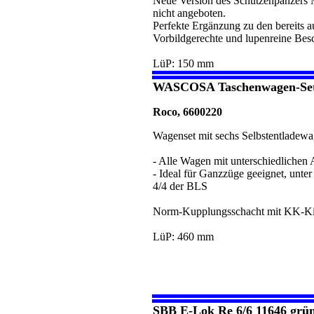
Neue Version des Schützenpanzers 
nicht angeboten.
Perfekte Ergänzung zu den bereits a
Vorbildgerechte und lupenreine Besc
LüP: 150 mm
WASCOSA Taschenwagen-Set 
Roco, 6600220
Wagenset mit sechs Selbstentladew
- Alle Wagen mit unterschiedlichen
- Ideal für Ganzzüge geeignet, unt
4/4 der BLS
Norm-Kupplungsschacht mit KK-Ki
LüP: 460 mm
SBB E-Lok Re 6/6 11646 grü