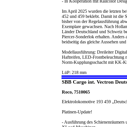
- In Kooperation mit Railcolor Desi
Im April 2025 wurden die letzten be
452 und 459 beklebt. Damit ist die Se
bisher von der Regelausführung abw
Exemplare gewachsen. Nach Holland
Länder Deutschland und Schweiz bei
Piercer-Sonderlok erhalten. Anders al
beidseitig das gleiche Aussehen und 
Modellausführung: Dreileiter Digita
Haftreifen, LED-Frontbeleuchtung 
Norm-Kupplungsschacht mit KK-Ki
LüP: 218 mm
SBB Cargo int. Vectron Deuts
Roco, 7510065
Elektrolokomotive 193 459 „Deutsch
Platinen-Update!
- Ausführung des Schienenräumers u