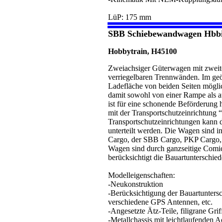
LüP: 175 mm
SBB Schiebewandwagen Hbbil
Hobbytrain, H45100
Zweiachsiger Güterwagen mit zwei
verriegelbaren Trennwänden. Im geö
Ladefläche von beiden Seiten möglic
damit sowohl von einer Rampe als 
ist für eine schonende Beförderung 
mit der Transportschutzeinrichtung 
Transportschutzeinrichtungen kann
unterteilt werden. Die Wagen sind 
Cargo, der SBB Cargo, PKP Cargo,
Wagen sind durch ganzseitige Comic-
berücksichtigt die Bauartunterschi
Modelleigenschaften:
-Neukonstruktion
-Berücksichtigung der Bauartunter
verschiedene GPS Antennen, etc.
-Angesetzte Ätz-Teile, filigrane Grif
-Metallchassis mit leichtlaufenden 