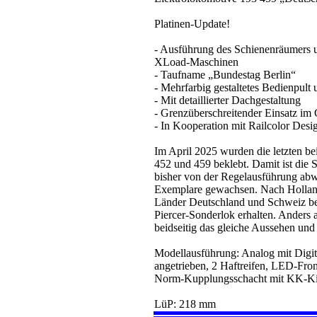
Platinen-Update!
- Ausführung des Schienenräumers u
XLoad-Maschinen
- Taufname „Bundestag Berlin“
- Mehrfarbig gestaltetes Bedienpul
- Mit detaillierter Dachgestaltung
- Grenzüberschreitender Einsatz im
- In Kooperation mit Railcolor Desi
Im April 2025 wurden die letzten be
452 und 459 beklebt. Damit ist die Se
bisher von der Regelausführung abw
Exemplare gewachsen. Nach Holland
Länder Deutschland und Schweiz bei
Piercer-Sonderlok erhalten. Anders al
beidseitig das gleiche Aussehen und 
Modellausführung: Analog mit Digita
angetrieben, 2 Haftreifen, LED-Fro
Norm-Kupplungsschacht mit KK-Ki
LüP: 218 mm