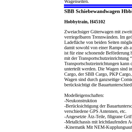
Wagenseiten.
SBB Schiebewandwagen Hbbil
Hobbytrain, H45102
Zweiachsiger Güterwagen mit zwei
verriegelbaren Trennwänden. Im geö
Ladefläche von beiden Seiten möglic
damit sowohl von einer Rampe als 
ist für eine schonende Beförderung 
mit der Transportschutzeinrichtung 
Transportschutzeinrichtungen kann
unterteilt werden. Die Wagen sind 
Cargo, der SBB Cargo, PKP Cargo,
Wagen sind durch ganzseitige Comic-
berücksichtigt die Bauartunterschi
Modelleigenschaften:
-Neukonstruktion
-Berücksichtigung der Bauartunter
verschiedene GPS Antennen, etc.
-Angesetzte Ätz-Teile, filigrane Grif
-Metallchassis mit leichtlaufenden 
-Kinematik Mit NEM-Kupplungsau