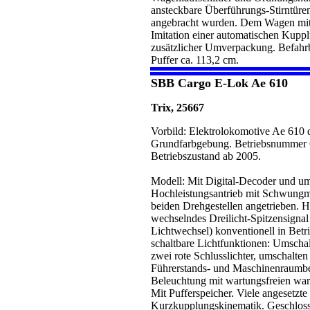
ansteckbare Überführungs-Stirntüren
angebracht wurden. Dem Wagen mit
Imitation einer automatischen Kuppl
zusätzlicher Umverpackung. Befahr
Puffer ca. 113,2 cm.
SBB Cargo E-Lok Ae 610
Trix, 25667
Vorbild: Elektrolokomotive Ae 610 
Grundfarbgebung. Betriebsnummer 
Betriebszustand ab 2005.
Modell: Mit Digital-Decoder und um
Hochleistungsantrieb mit Schwungma
beiden Drehgestellen angetrieben. H
wechselndes Dreilicht-Spitzensignal
Lichtwechsel) konventionell in Betrie
schaltbare Lichtfunktionen: Umschalt
zwei rote Schlusslichter, umschalten
Führerstands- und Maschinenraumbele
Beleuchtung mit wartungsfreien wa
Mit Pufferspeicher. Viele angesetzte
Kurzkupplungskinematik. Geschloss