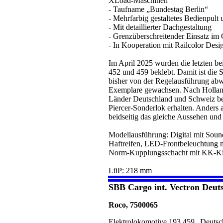
XLoad-Maschinen
- Taufname „Bundestag Berlin“
- Mehrfarbig gestaltetes Bedienpul
- Mit detaillierter Dachgestaltung
- Grenzüberschreitender Einsatz im
- In Kooperation mit Railcolor Desi
Im April 2025 wurden die letzten be
452 und 459 beklebt. Damit ist die Se
bisher von der Regelausführung abw
Exemplare gewachsen. Nach Holland
Länder Deutschland und Schweiz bei
Piercer-Sonderlok erhalten. Anders al
beidseitig das gleiche Aussehen und 
Modellausführung: Digital mit Sound
Haftreifen, LED-Frontbeleuchtung 
Norm-Kupplungsschacht mit KK-Ki
LüP: 218 mm
SBB Cargo int. Vectron Deut
Roco, 7500065
Elektrolokomotive 193 459 „Deutsch