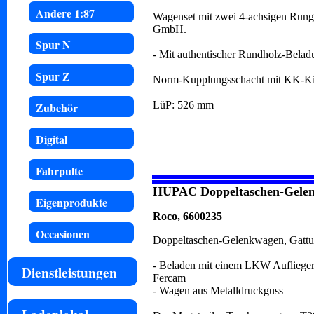
Andere 1:87
Wagenset mit zwei 4-achsigen Run
GmbH.
Spur N
- Mit authentischer Rundholz-Belad
Spur Z
Norm-Kupplungsschacht mit KK-Ki
LüP: 526 mm
Zubehör
Digital
Fahrpulte
HUPAC Doppeltaschen-Gele
Eigenprodukte
Roco, 6600235
Occasionen
Doppeltaschen-Gelenkwagen, Gatt
- Beladen mit einem LKW Auflieger
Dienstleistungen
Fercam
- Wagen aus Metalldruckguss