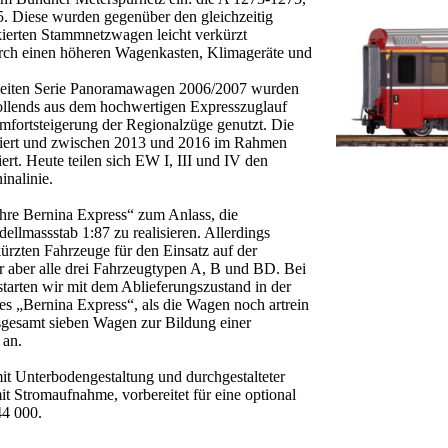
 Diese wurden gegenüber den gleichzeitig
kierten Stammnetzwagen leicht verkürzt
urch einen höheren Wagenkasten, Klimageräte und
zweiten Serie Panoramawagen 2006/2007 wurden
vollends aus dem hochwertigen Expresszuglauf
omfortsteigerung der Regionalzüge genutzt. Die
kiert und zwischen 2013 und 2016 im Rahmen
rt. Heute teilen sich EW I, III und IV den
inalinie.
hre Bernina Express“ zum Anlass, die
lmassstab 1:87 zu realisieren. Allerdings
ürzten Fahrzeuge für den Einsatz auf der
er aber alle drei Fahrzeugtypen A, B und BD. Bei
starten wir mit dem Ablieferungszustand in der
s „Bernina Express“, als die Wagen noch artrein
nsgesamt sieben Wagen zur Bildung einer
 an.
it Unterbodengestaltung und durchgestalteter
it Stromaufnahme, vorbereitet für eine optional
44 000.