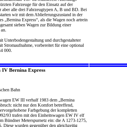
ürzten Fahrzeuge für den Einsatz auf der
er aber alle drei Fahrzeugtypen A, B und BD. Bei
starten wir mit dem Ablieferungszustand in der
s „Bernina Express“, als die Wagen noch artrein
nsgesamt sieben Wagen zur Bildung einer
 an.
it Unterbodengestaltung und durchgestalteter
it Stromaufnahme, vorbereitet für eine optional
44 000.
 IV Bernina Express
schen Bahn
tswagen EW III verhalf 1983 dem „Bernina
ruch: nicht nur den Komfort betreffend,
 hervorgehobene Farbgebung der kompletten
992/93 trafen mit den Einheitswagen EW IV elf
m Bündner Meterspurnetz ein: die A 1273-1275,
 Diese wurden gegenüber den gleichzeitig