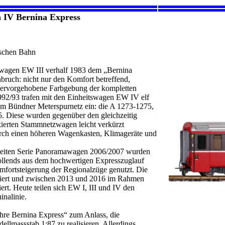
 IV Bernina Express
schen Bahn
tswagen EW III verhalf 1983 dem „Bernina
ruch: nicht nur den Komfort betreffend,
 hervorgehobene Farbgebung der kompletten
992/93 trafen mit den Einheitswagen EW IV elf
m Bündner Meterspurnetz ein: die A 1273-1275,
 Diese wurden gegenüber den gleichzeitig
kierten Stammnetzwagen leicht verkürzt
urch einen höheren Wagenkasten, Klimageräte und
zweiten Serie Panoramawagen 2006/2007 wurden
vollends aus dem hochwertigen Expresszuglauf
omfortsteigerung der Regionalzüge genutzt. Die
kiert und zwischen 2013 und 2016 im Rahmen
rt. Heute teilen sich EW I, III und IV den
inalinie.
hre Bernina Express“ zum Anlass, die
lmassstab 1:87 zu realisieren. Allerdings