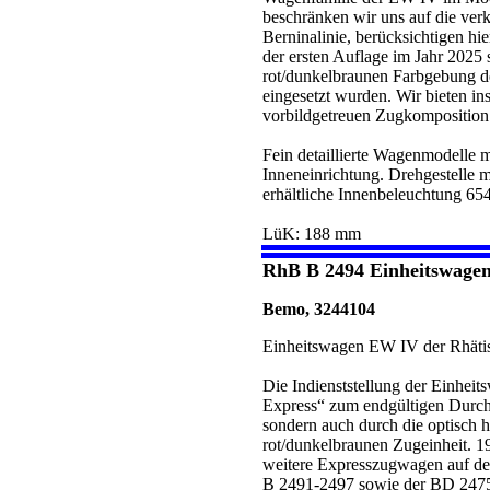
beschränken wir uns auf die verk
Berninalinie, berücksichtigen hi
der ersten Auflage im Jahr 2025 
rot/dunkelbraunen Farbgebung de
eingesetzt wurden. Wir bieten i
vorbildgetreuen Zugkomposition
Fein detaillierte Wagenmodelle m
Inneneinrichtung. Drehgestelle m
erhältliche Innenbeleuchtung 65
LüK: 188 mm
RhB B 2494 Einheitswagen
Bemo, 3244104
Einheitswagen EW IV der Rhäti
Die Indienststellung der Einhei
Express“ zum endgültigen Durchb
sondern auch durch die optisch
rot/dunkelbraunen Zugeinheit. 1
weitere Expresszugwagen auf de
B 2491-2497 sowie der BD 2475.