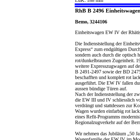
LüK: 188 mm
RhB B 2496 Einheitswagen
Bemo, 3244106
Einheitswagen EW IV der Rhäti
Die Indienststellung der Einhei
Express“ zum endgültigen Durchb
sondern auch durch die optisch
rot/dunkelbraunen Zugeinheit. 1
weitere Expresszugwagen auf de
B 2491-2497 sowie der BD 2475.
beschafften und komplett rot lac
ausgeführt. Die EW IV fallen d
aussen bündige Türen auf.
Nach der Indienststellung der 
die EW III und IV schliesslich 
verdrängt und stattdessen zur K
Wagen wurden einfarbig rot lac
eines Refit-Programms modernisie
Regionalzugverkehr auf der Bern
Wir nehmen das Jubiläum „50 Ja
Wagenfamilie der EW IV im Model