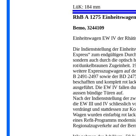
LüK: 184 mm
RhB A 1275 Einheitswagen
Bemo, 3244109
Einheitswagen EW IV der Rhäti
Die Indienststellung der Einhei
Express“ zum endgültigen Durchb
sondern auch durch die optisch
rot/dunkelbraunen Zugeinheit. 1
weitere Expresszugwagen auf de
B 2491-2497 sowie der BD 2475.
beschafften und komplett rot lac
ausgeführt. Die EW IV fallen d
aussen bündige Türen auf.
Nach der Indienststellung der 
die EW III und IV schliesslich 
verdrängt und stattdessen zur K
Wagen wurden einfarbig rot lac
eines Refit-Programms modernisie
Regionalzugverkehr auf der Bern