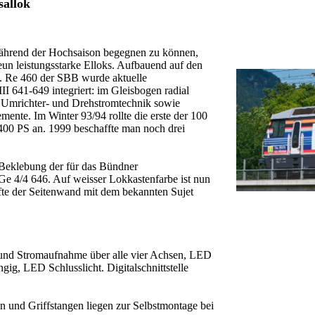
sallok
hrend der Hochsaison begegnen zu können,
eun leistungsstarke Elloks. Aufbauend auf den
. Re 460 der SBB wurde aktuelle
II 641-649 integriert: im Gleisbogen radial
e Umrichter- und Drehstromtechnik sowie
mente. Im Winter 93/94 rollte die erste der 100
400 PS an. 1999 beschaffte man noch drei
e Beklebung der für das Bündner
 4/4 646. Auf weisser Lokkastenfarbe ist nun
lfte der Seitenwand mit dem bekannten Sujet
 und Stromaufnahme über alle vier Achsen, LED
gig, LED Schlusslicht. Digitalschnittstelle
 und Griffstangen liegen zur Selbstmontage bei