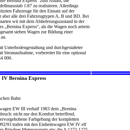
hre Bernina Express“ zum Anlass, die
lmassstab 1:87 zu realisieren. Allerdings
ürzten Fahrzeuge für den Einsatz auf der
er aber alle drei Fahrzeugtypen A, B und BD. Bei
starten wir mit dem Ablieferungszustand in der
s „Bernina Express“, als die Wagen noch artrein
nsgesamt sieben Wagen zur Bildung einer
 an.
it Unterbodengestaltung und durchgestalteter
it Stromaufnahme, vorbereitet für eine optional
44 000.
 IV Bernina Express
schen Bahn
tswagen EW III verhalf 1983 dem „Bernina
ruch: nicht nur den Komfort betreffend,
 hervorgehobene Farbgebung der kompletten
992/93 trafen mit den Einheitswagen EW IV elf
m Bündner Meterspurnetz ein: die A 1273-1275,