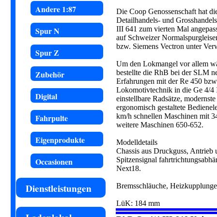
Andere 1:87
Die Coop Genossenschaft hat die
Detailhandels- und Grosshandel
III 641 zum vierten Mal angepasst
Spur N
auf Schweizer Normalspurgleise
bzw. Siemens Vectron unter Verw
Spur Z
Um den Lokmangel vor allem wä
bestellte die RhB bei der SLM n
Zubehör
Erfahrungen mit der Re 450 bzw
Lokomotivtechnik in die Ge 4/4 I
Digital
einstellbare Radsätze, modernst
ergonomisch gestaltete Bedienele
km/h schnellen Maschinen mit 3
Fahrpulte
weitere Maschinen 650-652.
Eigenprodukte
Modelldetails
Chassis aus Druckguss, Antrieb
Spitzensignal fahrtrichtungsabhän
Occasionen
Next18.
Bremsschläuche, Heizkupplungen
Dienstleistungen
LüK: 184 mm