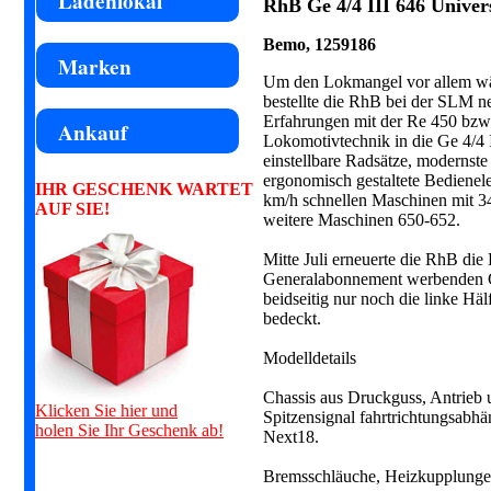
Ladenlokal
RhB Ge 4/4 III 646 Univer
Bemo, 1259186
Marken
Um den Lokmangel vor allem wä
bestellte die RhB bei der SLM n
Erfahrungen mit der Re 450 bzw
Ankauf
Lokomotivtechnik in die Ge 4/4 I
einstellbare Radsätze, modernst
ergonomisch gestaltete Bedienele
IHR GESCHENK WARTET
km/h schnellen Maschinen mit 3
AUF SIE!
weitere Maschinen 650-652.
Mitte Juli erneuerte die RhB di
Generalabonnement werbenden Ge
beidseitig nur noch die linke Hä
bedeckt.
Modelldetails
Chassis aus Druckguss, Antrieb
Klicken Sie hier und
Spitzensignal fahrtrichtungsabhän
holen Sie Ihr Geschenk ab!
Next18.
Bremsschläuche, Heizkupplungen