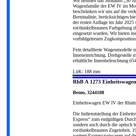
Wir nehmen das Jubiläum „50 Ja
Wagenfamilie der EW IV im Model
beschränken wir uns auf die verk
Berninalinie, berücksichtigen hi
der ersten Auflage im Jahr 2025 
rot/dunkelbraunen Farbgebung de
eingesetzt wurden. Wir bieten i
vorbildgetreuen Zugkomposition
Fein detaillierte Wagenmodelle m
Inneneinrichtung. Drehgestelle m
erhältliche Innenbeleuchtung 65
LüK: 188 mm
RhB A 1273 Einheitswagen
Bemo, 3244108
Einheitswagen EW IV der Rhäti
Die Indienststellung der Einhei
Express“ zum endgültigen Durchb
sondern auch durch die optisch
rot/dunkelbraunen Zugeinheit. 1
weitere Expresszugwagen auf de