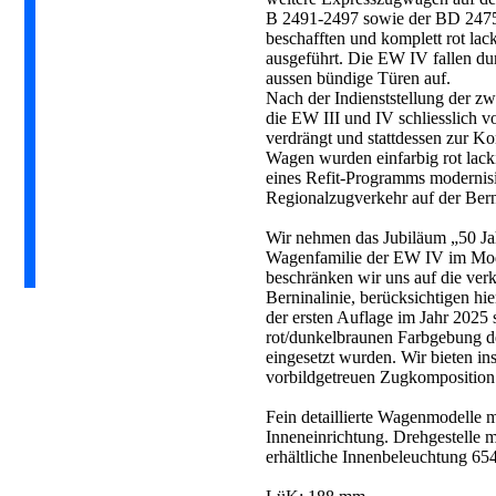
B 2491-2497 sowie der BD 2475.
beschafften und komplett rot lac
ausgeführt. Die EW IV fallen d
aussen bündige Türen auf.
Nach der Indienststellung der 
die EW III und IV schliesslich 
verdrängt und stattdessen zur K
Wagen wurden einfarbig rot lac
eines Refit-Programms modernisie
Regionalzugverkehr auf der Bern
Wir nehmen das Jubiläum „50 Ja
Wagenfamilie der EW IV im Model
beschränken wir uns auf die verk
Berninalinie, berücksichtigen hi
der ersten Auflage im Jahr 2025 
rot/dunkelbraunen Farbgebung de
eingesetzt wurden. Wir bieten i
vorbildgetreuen Zugkomposition
Fein detaillierte Wagenmodelle m
Inneneinrichtung. Drehgestelle m
erhältliche Innenbeleuchtung 65