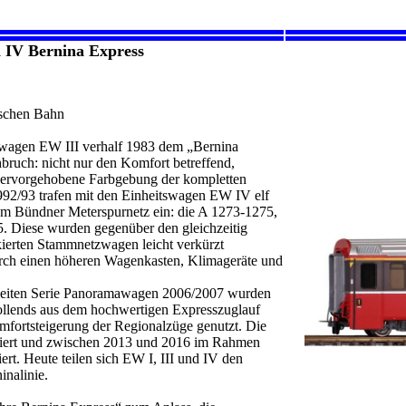
 IV Bernina Express
schen Bahn
tswagen EW III verhalf 1983 dem „Bernina
ruch: nicht nur den Komfort betreffend,
 hervorgehobene Farbgebung der kompletten
992/93 trafen mit den Einheitswagen EW IV elf
m Bündner Meterspurnetz ein: die A 1273-1275,
 Diese wurden gegenüber den gleichzeitig
kierten Stammnetzwagen leicht verkürzt
urch einen höheren Wagenkasten, Klimageräte und
zweiten Serie Panoramawagen 2006/2007 wurden
vollends aus dem hochwertigen Expresszuglauf
omfortsteigerung der Regionalzüge genutzt. Die
kiert und zwischen 2013 und 2016 im Rahmen
rt. Heute teilen sich EW I, III und IV den
inalinie.