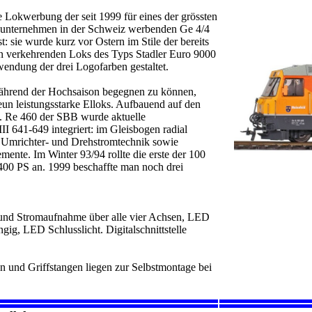
 Lokwerbung der seit 1999 für eines der grössten
sunternehmen in der Schweiz werbenden Ge 4/4
: sie wurde kurz vor Ostern im Stile der bereits
n verkehrenden Loks des Typs Stadler Euro 9000
endung der drei Logofarben gestaltet.
hrend der Hochsaison begegnen zu können,
eun leistungsstarke Elloks. Aufbauend auf den
. Re 460 der SBB wurde aktuelle
II 641-649 integriert: im Gleisbogen radial
e Umrichter- und Drehstromtechnik sowie
mente. Im Winter 93/94 rollte die erste der 100
400 PS an. 1999 beschaffte man noch drei
 und Stromaufnahme über alle vier Achsen, LED
gig, LED Schlusslicht. Digitalschnittstelle
 und Griffstangen liegen zur Selbstmontage bei