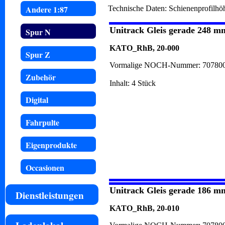
Andere 1:87
Technische Daten: Schienenprofilh
Unitrack Gleis gerade 248 m
Spur N
KATO_RhB, 20-000
Spur Z
Vormalige NOCH-Nummer: 70780
Zubehör
Inhalt: 4 Stück
Digital
Fahrpulte
Eigenprodukte
Occasionen
Unitrack Gleis gerade 186 m
Dienstleistungen
KATO_RhB, 20-010