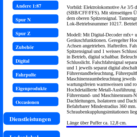
Andere 1:87
Vorbild: Elektrolokomotive Ae 3/5
(SBB/CFF/FFS). Mit stirnseitigen Ü
dem oberen Spitzensignal. Tanneng
Spur N
Lok-Betriebsnummer 10217. Betrieb
Spur Z
Modell: Mit Digital-Decoder mfx+ 
Geräuschfunktionen. Geregelter Ho
Achsen angetrieben. Haftreifen. Fah
Zubehör
Spitzensignal und 1 weisses Schluss
in Betrieb, digital schaltbar. Beleuc
Digital
Schlusslicht. Falschfahrsignal separa
und 1 jeweils separat digital abscha
Führerstandbeleuchtung, Führerpult
Fahrpulte
Maschinenraumbeleuchtung jeweils se
wartungsfreien warmweissen und rot
Eigenprodukte
Hochdetaillierte Metall-Ausführung m
Führerstand- und Maschinenraum-Nac
Dachleitungen, Isolatoren und Dach
Occasionen
Befahrbarer Mindestradius 360 mm
Schraubenkupplungsimitationen lieg
Dienstleistungen
Länge über Puffer ca. 12,8 cm.