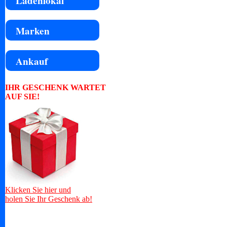
Ladenlokal
Marken
Ankauf
IHR GESCHENK WARTET
AUF SIE!
Klicken Sie hier und
holen Sie Ihr Geschenk ab!