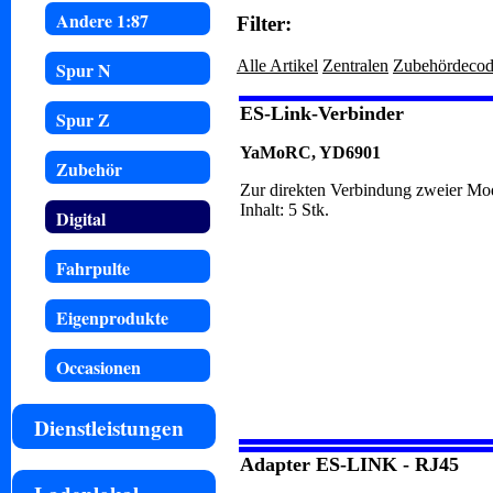
Andere 1:87
Filter:
Alle Artikel
Zentralen
Zubehördecod
Spur N
ES-Link-Verbinder
Spur Z
YaMoRC, YD6901
Zubehör
Zur direkten Verbindung zweier M
Inhalt: 5 Stk.
Digital
Fahrpulte
Eigenprodukte
Occasionen
Dienstleistungen
Adapter ES-LINK - RJ45